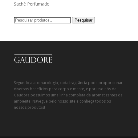
Sachê Perfumado
Pesquisar
Pesquisar
por:
Segundo a aromacologia, cada fragrância pode proporcionar
diversos benefícios para corpo e mente, e por isso nós da
Gaudore possuímos uma linha completa de aromatizantes de
ambiente. Navegue pelo nosso site e conheça todos os
nossos produtos!