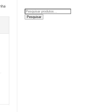
inha
Pesquisar
por:
Pesquisar
,